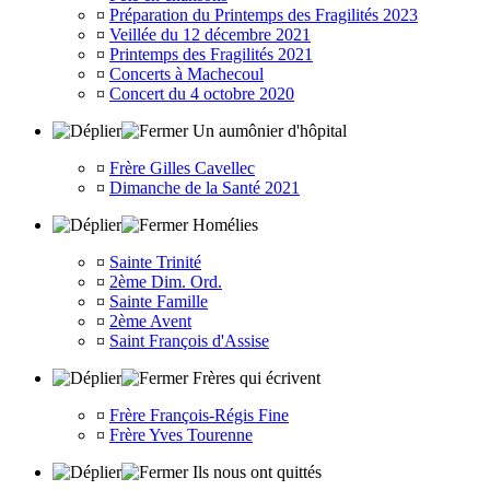
¤
Préparation du Printemps des Fragilités 2023
¤
Veillée du 12 décembre 2021
¤
Printemps des Fragilités 2021
¤
Concerts à Machecoul
¤
Concert du 4 octobre 2020
Un aumônier d'hôpital
¤
Frère Gilles Cavellec
¤
Dimanche de la Santé 2021
Homélies
¤
Sainte Trinité
¤
2ème Dim. Ord.
¤
Sainte Famille
¤
2ème Avent
¤
Saint François d'Assise
Frères qui écrivent
¤
Frère François-Régis Fine
¤
Frère Yves Tourenne
Ils nous ont quittés