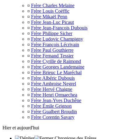
¤
Frère Charles Melaine
¤
Frère Louis Coëffic
¤
Frère Mikaël Penn
¤
Frère Jean-Luc Picaut
¤
Frère Jean-François Dubouis
¤
Frère Philippe Sicher
¤
Frère Ludovic Champigny
¤
Frère François Lécrivain
¤
Frère Paul Gouthierre
¤
Frère Fernand Tessier
¤
Frère Cyrille de Raimond
¤
Frère Georges Landemaine
¤
Frère Brieuc Le Maréchal
¤
Frère Albéric Dubouis
¤
Frère Ambroise Negrel
¤
Frère Hervé Chaigne
¤
Frère Henri Ormaechea
¤
Frère Jean-Yves Duchêne
¤
Frère Émile Grignon
¤
Frère Gualbert Broudin
¤
Frère Corentin Savary
Hier et aujourd'hui
Chronique des Frères