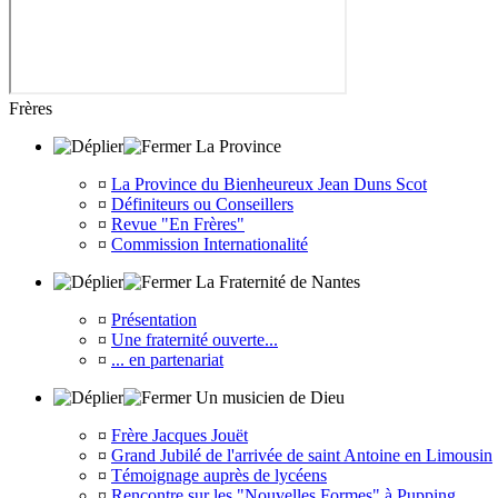
Frères
La Province
¤
La Province du Bienheureux Jean Duns Scot
¤
Définiteurs ou Conseillers
¤
Revue "En Frères"
¤
Commission Internationalité
La Fraternité de Nantes
¤
Présentation
¤
Une fraternité ouverte...
¤
... en partenariat
Un musicien de Dieu
¤
Frère Jacques Jouët
¤
Grand Jubilé de l'arrivée de saint Antoine en Limousin
¤
Témoignage auprès de lycéens
¤
Rencontre sur les "Nouvelles Formes" à Pupping