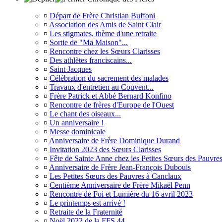
¤
Départ de Frère Christian Buffoni
¤
Association des Amis de Saint Clair
¤
Les stigmates, thème d'une retraite
¤
Sortie de "Ma Maison"...
¤
Rencontre chez les Sœurs Clarisses
¤
Des athlètes franciscains...
¤
Saint Jacques
¤
Célébration du sacrement des malades
¤
Travaux d'entretien au Couvent...
¤
Frère Patrick et Abbé Bernard Konfino
¤
Rencontre de frères d'Europe de l'Ouest
¤
Le chant des oiseaux...
¤
Un anniversaire !
¤
Messe dominicale
¤
Anniversaire de Frère Dominique Durand
¤
Invitation 2023 des Sœurs Clarisses
¤
Fête de Sainte Anne chez les Petites Sœurs des Pauvre
¤
Anniversaire de Frère Jean-François Dubouis
¤
Les Petites Sœurs des Pauvres à Canclaux
¤
Centième Anniversaire de Frère Mikaël Penn
¤
Rencontre de Foi et Lumière du 16 avril 2023
¤
Le printemps est arrivé !
¤
Retraite de la Fraternité
¤
Noël 2022 de la FFS 44