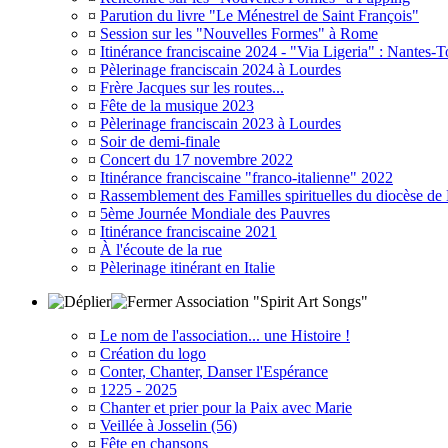
¤
Parution du livre "Le Ménestrel de Saint François"
¤
Session sur les "Nouvelles Formes" à Rome
¤
Itinérance franciscaine 2024 - "Via Ligeria" : Nantes-T
¤
Pèlerinage franciscain 2024 à Lourdes
¤
Frère Jacques sur les routes...
¤
Fête de la musique 2023
¤
Pèlerinage franciscain 2023 à Lourdes
¤
Soir de demi-finale
¤
Concert du 17 novembre 2022
¤
Itinérance franciscaine "franco-italienne" 2022
¤
Rassemblement des Familles spirituelles du diocèse de
¤
5ème Journée Mondiale des Pauvres
¤
Itinérance franciscaine 2021
¤
À l'écoute de la rue
¤
Pèlerinage itinérant en Italie
Association "Spirit Art Songs"
¤
Le nom de l'association... une Histoire !
¤
Création du logo
¤
Conter, Chanter, Danser l'Espérance
¤
1225 - 2025
¤
Chanter et prier pour la Paix avec Marie
¤
Veillée à Josselin (56)
¤
Fête en chansons