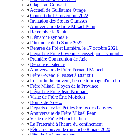
¤
Glagla au Couvent
¤
Accueil de Guillaume Otrage
¤
Concert du 17 novembre 2022
¤
Invitation des Sœurs Clarisses
¤
Anniversaire de frère Mikaël Penn
¤
Remember le 6 juin
¤
Démarche synodale
¤
Dimanche de la Santé 2022
¤
Rentrée de Foi et Lumière, le 17 octobre 2021
¤
Départ de Frère Gwenolé Jeusset pour Istanbul...
¤
Première Communion de Jade
¤
Retraite en silence
¤
Anniversaire de Frère Fernand Mancel
¤
Frère Gwenolé Jeusset à Istanbul
¤
Le jardin du couvent, lieu de tournage d'un clip...
¤
Frère Mikaël, Doyen de la Province
¤
Départ de Frère Jean Normant
¤
Visite de Frère Éric Moisdon
¤
Bonus de Noël...
¤
Départs chez les Petites Sœurs des Pauvres
¤
Anniversaire de Frère Mikaël Penn
¤
Visite de Frère Michel Laloux
¤
La Fraternité à l'heure du confinement
¤
Fête au Couvent le dimanche 8 mars 2020
¤
Fête de Noël en images...