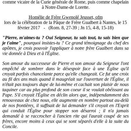
comme vicaire de la Curie générale de Rome, puis comme chapelain
à Notre-Dame-de Lorette.
Homélie de Frère Gwenolé Jeusset, ofm
lors de la célébration de la Pâque de Frère Gualbert à Nantes, le 15
février 2017 - (Rom. 8, 27-39 ; Jn 15, 4-8, 15-18)
"Pierre, m'aimes-tu ? Oui Seigneur, tu sais tout, tu sais bien que
je t'aime"
, pourquoi insistes-tu ? Ce grand témoignage du chef des
apôtres, je crois pouvoir l'appliquer à notre frère Gualbert dans sa
vie donnée à Dieu et à l'Église.
Son amour du successeur de Pierre et son amour du Seigneur l'ont
empêché de sombrer dans le désespoir face à une Église qu'il
croyait parfois chancelante parce qu'elle changeait. Ce fut une croix
au fil des ans mais quand il maugréait sur l'ouverture de l'Église, il
n'était pas toujours dupe de lui-même et cachait son plaisir de nous
taquiner car au plus profond de son coeur il se voulait obéissant au
Pape. S'il croyait l'Église en déclin alors que, indépendamment des
renouveaux de chez nous, elle augmente en nombre partout au-delà
de nos frontières, il suffisait de lui demander s'il croyait en l'Esprit
qui conduit l'Église pour stopper son désarroi ; il n'a jamais
demandé à se raccrocher à l'ancien rite qui l'aurait coupé de ses
frères, encore moins à ceux qui se sont séparés d'elle à la suite du
Concile.