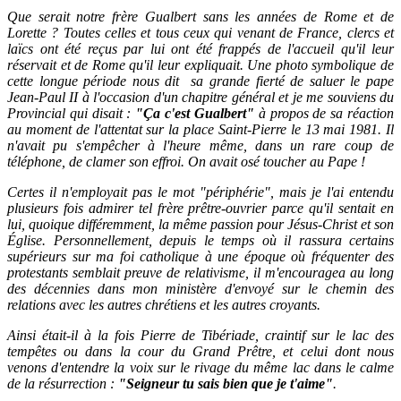
Que serait notre frère Gualbert sans les années de Rome et de
Lorette ? Toutes celles et tous ceux qui venant de France, clercs et
laïcs ont été reçus par lui ont été frappés de l'accueil qu'il leur
réservait et de Rome qu'il leur expliquait. Une photo symbolique de
cette longue période nous dit sa grande fierté de saluer le pape
Jean-Paul II à l'occasion d'un chapitre général et je me souviens du
Provincial qui disait :
"Ça c'est Gualbert"
à propos de sa réaction
au moment de l'attentat sur la place Saint-Pierre le 13 mai 1981. Il
n'avait pu s'empêcher à l'heure même, dans un rare coup de
téléphone, de clamer son effroi. On avait osé toucher au Pape !
Certes il n'employait pas le mot "périphérie", mais je l'ai entendu
plusieurs fois admirer tel frère prêtre-ouvrier parce qu'il sentait en
lui, quoique différemment, la même passion pour Jésus-Christ et son
Église. Personnellement, depuis le temps où il rassura certains
supérieurs sur ma foi catholique à une époque où fréquenter des
protestants semblait preuve de relativisme, il m'encouragea au long
des décennies dans mon ministère d'envoyé sur le chemin des
relations avec les autres chrétiens et les autres croyants.
Ainsi était-il à la fois Pierre de Tibériade, craintif sur le lac des
tempêtes ou dans la cour du Grand Prêtre, et celui dont nous
venons d'entendre la voix sur le rivage du même lac dans le calme
de la résurrection :
"Seigneur tu sais bien que je t'aime"
.