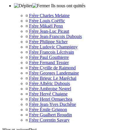
Ils nous ont quittés
¤
Frère Charles Melaine
¤
Frère Louis Coëffic
¤
Frère Mikaël Penn
¤
Frère Jean-Luc Picaut
¤
Frère Jean-François Dubouis
¤
Frère Philippe Sicher
¤
Frère Ludovic Champigny
¤
Frère François Lécrivain
¤
Frère Paul Gouthierre
¤
Frère Fernand Tessier
¤
Frère Cyrille de Raimond
¤
Frère Georges Landemaine
¤
Frère Brieuc Le Maréchal
¤
Frère Albéric Dubouis
¤
Frère Ambroise Negrel
¤
Frère Hervé Chaigne
¤
Frère Henri Ormaechea
¤
Frère Jean-Yves Duchêne
¤
Frère Émile Grignon
¤
Frère Gualbert Broudin
¤
Frère Corentin Savary
Hier et aujourd'hui