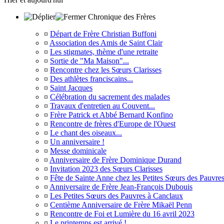
Chronique des Frères
¤
Départ de Frère Christian Buffoni
¤
Association des Amis de Saint Clair
¤
Les stigmates, thème d'une retraite
¤
Sortie de "Ma Maison"...
¤
Rencontre chez les Sœurs Clarisses
¤
Des athlètes franciscains...
¤
Saint Jacques
¤
Célébration du sacrement des malades
¤
Travaux d'entretien au Couvent...
¤
Frère Patrick et Abbé Bernard Konfino
¤
Rencontre de frères d'Europe de l'Ouest
¤
Le chant des oiseaux...
¤
Un anniversaire !
¤
Messe dominicale
¤
Anniversaire de Frère Dominique Durand
¤
Invitation 2023 des Sœurs Clarisses
¤
Fête de Sainte Anne chez les Petites Sœurs des Pauvre
¤
Anniversaire de Frère Jean-François Dubouis
¤
Les Petites Sœurs des Pauvres à Canclaux
¤
Centième Anniversaire de Frère Mikaël Penn
¤
Rencontre de Foi et Lumière du 16 avril 2023
¤
Le printemps est arrivé !