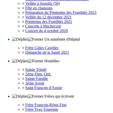
¤
Veillée à Josselin (56)
¤
Fête en chansons
¤
Préparation du Printemps des Fragilités 2023
¤
Veillée du 12 décembre 2021
¤
Printemps des Fragilités 2021
¤
Concerts à Machecoul
¤
Concert du 4 octobre 2020
Un aumônier d'hôpital
¤
Frère Gilles Cavellec
¤
Dimanche de la Santé 2021
Homélies
¤
Sainte Trinité
¤
2ème Dim. Ord.
¤
Sainte Famille
¤
2ème Avent
¤
Saint François d'Assise
Frères qui écrivent
¤
Frère François-Régis Fine
¤
Frère Yves Tourenne