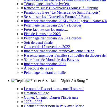
¤
Témoignage auprès de lycéens
¤
Rencontre sur les "Nouvelles Formes" à Pupping
¤
Parution du livre "Le Ménestrel de Saint François"
¤
Session sur les "Nouvelles Formes" à Rome
¤
Itinérance franciscaine 2024 - "Via Ligeria" : Nantes-T
¤
Pèlerinage franciscain 2024 à Lourdes
¤
Frère Jacques sur les routes...
¤
Fête de la musique 2023
¤
Pèlerinage franciscain 2023 à Lourdes
¤
Soir de demi-finale
¤
Concert du 17 novembre 2022
¤
Itinérance franciscaine "franco-italienne" 2022
¤
Rassemblement des Familles spirituelles du diocèse de
¤
5ème Journée Mondiale des Pauvres
¤
Itinérance franciscaine 2021
¤
À l'écoute de la rue
¤
Pèlerinage itinérant en Italie
Association "Spirit Art Songs"
¤
Le nom de l'association... une Histoire !
¤
Création du logo
¤
Conter, Chanter, Danser l'Espérance
¤
1225 - 2025
¤
Chanter et prier pour la Paix avec Marie