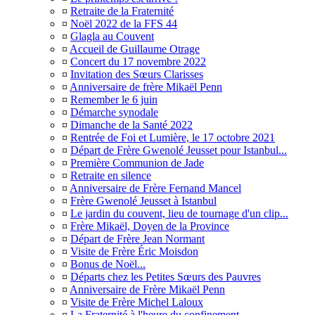
¤
Retraite de la Fraternité
¤
Noël 2022 de la FFS 44
¤
Glagla au Couvent
¤
Accueil de Guillaume Otrage
¤
Concert du 17 novembre 2022
¤
Invitation des Sœurs Clarisses
¤
Anniversaire de frère Mikaël Penn
¤
Remember le 6 juin
¤
Démarche synodale
¤
Dimanche de la Santé 2022
¤
Rentrée de Foi et Lumière, le 17 octobre 2021
¤
Départ de Frère Gwenolé Jeusset pour Istanbul...
¤
Première Communion de Jade
¤
Retraite en silence
¤
Anniversaire de Frère Fernand Mancel
¤
Frère Gwenolé Jeusset à Istanbul
¤
Le jardin du couvent, lieu de tournage d'un clip...
¤
Frère Mikaël, Doyen de la Province
¤
Départ de Frère Jean Normant
¤
Visite de Frère Éric Moisdon
¤
Bonus de Noël...
¤
Départs chez les Petites Sœurs des Pauvres
¤
Anniversaire de Frère Mikaël Penn
¤
Visite de Frère Michel Laloux
¤
La Fraternité à l'heure du confinement