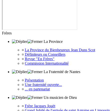
Frères
La Province
¤
La Province du Bienheureux Jean Duns Scot
¤
Définiteurs ou Conseillers
¤
Revue "En Frères"
¤
Commission Internationalité
La Fraternité de Nantes
¤
Présentation
¤
Une fraternité ouverte...
¤
... en partenariat
Un musicien de Dieu
¤
Frère Jacques Jouët
¤
Grand Jubilé de l'arrivée de saint Antoine en Limousin