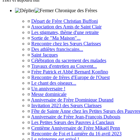
Chronique des Frères
¤
Départ de Frère Christian Buffoni
¤
Association des Amis de Saint Clair
¤
Les stigmates, thème d'une retraite
¤
Sortie de "Ma Maison"...
¤
Rencontre chez les Sœurs Clarisses
¤
Des athlètes franciscains...
¤
Saint Jacques
¤
Célébration du sacrement des malades
¤
Travaux d'entretien au Couvent...
¤
Frère Patrick et Abbé Bernard Konfino
¤
Rencontre de frères d'Europe de l'Ouest
¤
Le chant des oiseaux...
¤
Un anniversaire !
¤
Messe dominicale
¤
Anniversaire de Frère Dominique Durand
¤
Invitation 2023 des Sœurs Clarisses
¤
Fête de Sainte Anne chez les Petites Sœurs des Pauvre
¤
Anniversaire de Frère Jean-François Dubouis
¤
Les Petites Sœurs des Pauvres à Canclaux
¤
Centième Anniversaire de Frère Mikaël Penn
¤
Rencontre de Foi et Lumière du 16 avril 2023
¤
Le printemps est arrivé !