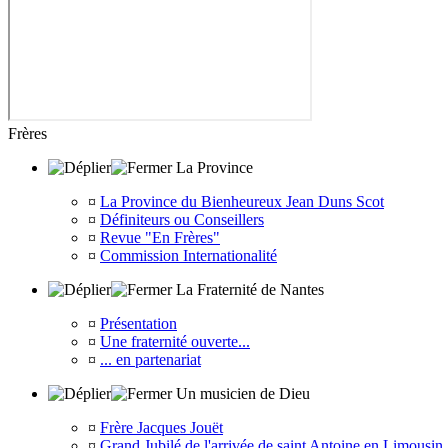
Frères
La Province
¤
La Province du Bienheureux Jean Duns Scot
¤
Définiteurs ou Conseillers
¤
Revue "En Frères"
¤
Commission Internationalité
La Fraternité de Nantes
¤
Présentation
¤
Une fraternité ouverte...
¤
... en partenariat
Un musicien de Dieu
¤
Frère Jacques Jouët
¤
Grand Jubilé de l'arrivée de saint Antoine en Limousin