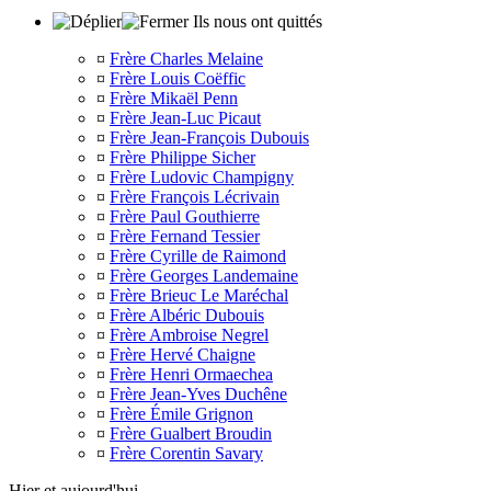
Ils nous ont quittés
¤
Frère Charles Melaine
¤
Frère Louis Coëffic
¤
Frère Mikaël Penn
¤
Frère Jean-Luc Picaut
¤
Frère Jean-François Dubouis
¤
Frère Philippe Sicher
¤
Frère Ludovic Champigny
¤
Frère François Lécrivain
¤
Frère Paul Gouthierre
¤
Frère Fernand Tessier
¤
Frère Cyrille de Raimond
¤
Frère Georges Landemaine
¤
Frère Brieuc Le Maréchal
¤
Frère Albéric Dubouis
¤
Frère Ambroise Negrel
¤
Frère Hervé Chaigne
¤
Frère Henri Ormaechea
¤
Frère Jean-Yves Duchêne
¤
Frère Émile Grignon
¤
Frère Gualbert Broudin
¤
Frère Corentin Savary
Hier et aujourd'hui