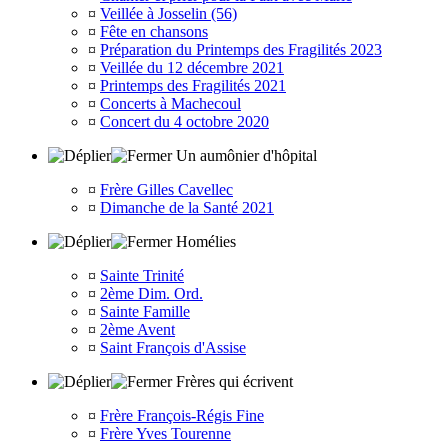
¤
Veillée à Josselin (56)
¤
Fête en chansons
¤
Préparation du Printemps des Fragilités 2023
¤
Veillée du 12 décembre 2021
¤
Printemps des Fragilités 2021
¤
Concerts à Machecoul
¤
Concert du 4 octobre 2020
Un aumônier d'hôpital
¤
Frère Gilles Cavellec
¤
Dimanche de la Santé 2021
Homélies
¤
Sainte Trinité
¤
2ème Dim. Ord.
¤
Sainte Famille
¤
2ème Avent
¤
Saint François d'Assise
Frères qui écrivent
¤
Frère François-Régis Fine
¤
Frère Yves Tourenne