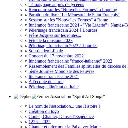
¤
Témoignage auprès de lycéens
¤
Rencontre sur les "Nouvelles Formes" à Pupping
¤
Parution du livre "Le Ménestrel de Saint François"
¤
Session sur les "Nouvelles Formes" à Rome
¤
Itinérance franciscaine 2024 - "Via Ligeria" : Nantes-T
¤
Pèlerinage franciscain 2024 à Lourdes
¤
Frère Jacques sur les routes...
¤
Fête de la musique 2023
¤
Pèlerinage franciscain 2023 à Lourdes
¤
Soir de demi-finale
¤
Concert du 17 novembre 2022
¤
Itinérance franciscaine "franco-italienne" 2022
¤
Rassemblement des Familles spirituelles du diocèse de
¤
5ème Journée Mondiale des Pauvres
¤
Itinérance franciscaine 2021
¤
À l'écoute de la rue
¤
Pèlerinage itinérant en Italie
Association "Spirit Art Songs"
¤
Le nom de l'association... une Histoire !
¤
Création du logo
¤
Conter, Chanter, Danser l'Espérance
¤
1225 - 2025
¤
Chanter et prier pour la Paix avec Marie