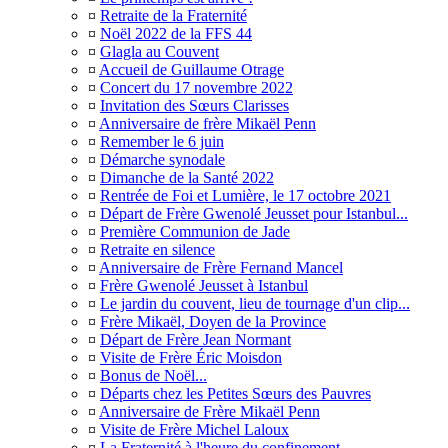
¤
Retraite de la Fraternité
¤
Noël 2022 de la FFS 44
¤
Glagla au Couvent
¤
Accueil de Guillaume Otrage
¤
Concert du 17 novembre 2022
¤
Invitation des Sœurs Clarisses
¤
Anniversaire de frère Mikaël Penn
¤
Remember le 6 juin
¤
Démarche synodale
¤
Dimanche de la Santé 2022
¤
Rentrée de Foi et Lumière, le 17 octobre 2021
¤
Départ de Frère Gwenolé Jeusset pour Istanbul...
¤
Première Communion de Jade
¤
Retraite en silence
¤
Anniversaire de Frère Fernand Mancel
¤
Frère Gwenolé Jeusset à Istanbul
¤
Le jardin du couvent, lieu de tournage d'un clip...
¤
Frère Mikaël, Doyen de la Province
¤
Départ de Frère Jean Normant
¤
Visite de Frère Éric Moisdon
¤
Bonus de Noël...
¤
Départs chez les Petites Sœurs des Pauvres
¤
Anniversaire de Frère Mikaël Penn
¤
Visite de Frère Michel Laloux
¤
La Fraternité à l'heure du confinement