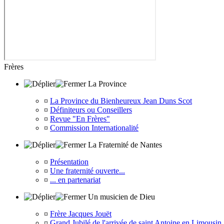
Frères
La Province
¤
La Province du Bienheureux Jean Duns Scot
¤
Définiteurs ou Conseillers
¤
Revue "En Frères"
¤
Commission Internationalité
La Fraternité de Nantes
¤
Présentation
¤
Une fraternité ouverte...
¤
... en partenariat
Un musicien de Dieu
¤
Frère Jacques Jouët
¤
Grand Jubilé de l'arrivée de saint Antoine en Limousin