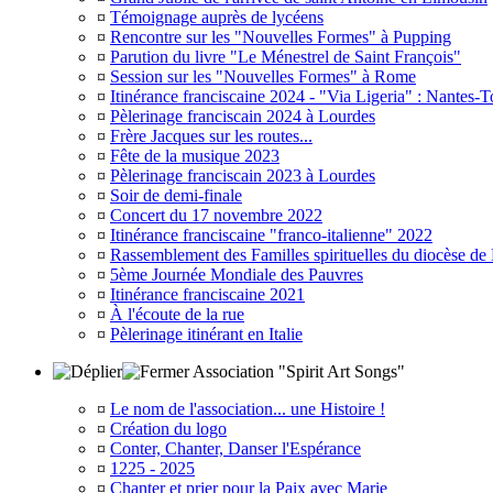
¤
Témoignage auprès de lycéens
¤
Rencontre sur les "Nouvelles Formes" à Pupping
¤
Parution du livre "Le Ménestrel de Saint François"
¤
Session sur les "Nouvelles Formes" à Rome
¤
Itinérance franciscaine 2024 - "Via Ligeria" : Nantes-T
¤
Pèlerinage franciscain 2024 à Lourdes
¤
Frère Jacques sur les routes...
¤
Fête de la musique 2023
¤
Pèlerinage franciscain 2023 à Lourdes
¤
Soir de demi-finale
¤
Concert du 17 novembre 2022
¤
Itinérance franciscaine "franco-italienne" 2022
¤
Rassemblement des Familles spirituelles du diocèse de
¤
5ème Journée Mondiale des Pauvres
¤
Itinérance franciscaine 2021
¤
À l'écoute de la rue
¤
Pèlerinage itinérant en Italie
Association "Spirit Art Songs"
¤
Le nom de l'association... une Histoire !
¤
Création du logo
¤
Conter, Chanter, Danser l'Espérance
¤
1225 - 2025
¤
Chanter et prier pour la Paix avec Marie