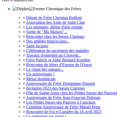
Chronique des Frères
¤
Départ de Frère Christian Buffoni
¤
Association des Amis de Saint Clair
¤
Les stigmates, thème d'une retraite
¤
Sortie de "Ma Maison"...
¤
Rencontre chez les Sœurs Clarisses
¤
Des athlètes franciscains...
¤
Saint Jacques
¤
Célébration du sacrement des malades
¤
Travaux d'entretien au Couvent...
¤
Frère Patrick et Abbé Bernard Konfino
¤
Rencontre de frères d'Europe de l'Ouest
¤
Le chant des oiseaux...
¤
Un anniversaire !
¤
Messe dominicale
¤
Anniversaire de Frère Dominique Durand
¤
Invitation 2023 des Sœurs Clarisses
¤
Fête de Sainte Anne chez les Petites Sœurs des Pauvre
¤
Anniversaire de Frère Jean-François Dubouis
¤
Les Petites Sœurs des Pauvres à Canclaux
¤
Centième Anniversaire de Frère Mikaël Penn
¤
Rencontre de Foi et Lumière du 16 avril 2023
¤
Le printemps est arrivé !