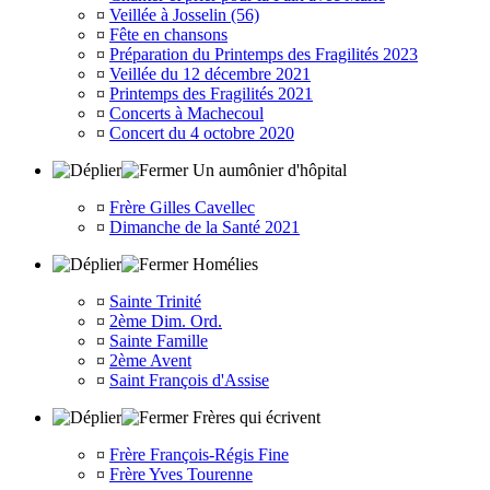
¤
Veillée à Josselin (56)
¤
Fête en chansons
¤
Préparation du Printemps des Fragilités 2023
¤
Veillée du 12 décembre 2021
¤
Printemps des Fragilités 2021
¤
Concerts à Machecoul
¤
Concert du 4 octobre 2020
Un aumônier d'hôpital
¤
Frère Gilles Cavellec
¤
Dimanche de la Santé 2021
Homélies
¤
Sainte Trinité
¤
2ème Dim. Ord.
¤
Sainte Famille
¤
2ème Avent
¤
Saint François d'Assise
Frères qui écrivent
¤
Frère François-Régis Fine
¤
Frère Yves Tourenne