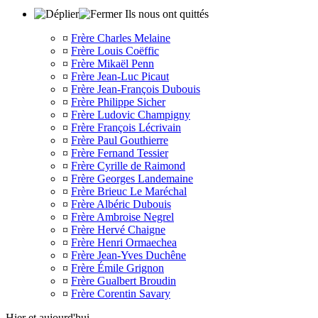
Ils nous ont quittés
¤
Frère Charles Melaine
¤
Frère Louis Coëffic
¤
Frère Mikaël Penn
¤
Frère Jean-Luc Picaut
¤
Frère Jean-François Dubouis
¤
Frère Philippe Sicher
¤
Frère Ludovic Champigny
¤
Frère François Lécrivain
¤
Frère Paul Gouthierre
¤
Frère Fernand Tessier
¤
Frère Cyrille de Raimond
¤
Frère Georges Landemaine
¤
Frère Brieuc Le Maréchal
¤
Frère Albéric Dubouis
¤
Frère Ambroise Negrel
¤
Frère Hervé Chaigne
¤
Frère Henri Ormaechea
¤
Frère Jean-Yves Duchêne
¤
Frère Émile Grignon
¤
Frère Gualbert Broudin
¤
Frère Corentin Savary
Hier et aujourd'hui