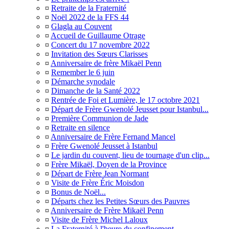
¤
Retraite de la Fraternité
¤
Noël 2022 de la FFS 44
¤
Glagla au Couvent
¤
Accueil de Guillaume Otrage
¤
Concert du 17 novembre 2022
¤
Invitation des Sœurs Clarisses
¤
Anniversaire de frère Mikaël Penn
¤
Remember le 6 juin
¤
Démarche synodale
¤
Dimanche de la Santé 2022
¤
Rentrée de Foi et Lumière, le 17 octobre 2021
¤
Départ de Frère Gwenolé Jeusset pour Istanbul...
¤
Première Communion de Jade
¤
Retraite en silence
¤
Anniversaire de Frère Fernand Mancel
¤
Frère Gwenolé Jeusset à Istanbul
¤
Le jardin du couvent, lieu de tournage d'un clip...
¤
Frère Mikaël, Doyen de la Province
¤
Départ de Frère Jean Normant
¤
Visite de Frère Éric Moisdon
¤
Bonus de Noël...
¤
Départs chez les Petites Sœurs des Pauvres
¤
Anniversaire de Frère Mikaël Penn
¤
Visite de Frère Michel Laloux
¤
La Fraternité à l'heure du confinement