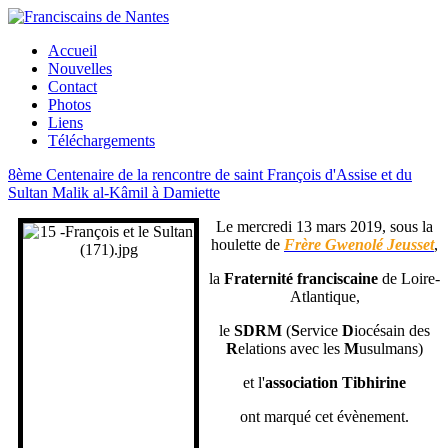
Accueil
Nouvelles
Contact
Photos
Liens
Téléchargements
8ème Centenaire de la rencontre de saint François d'Assise et du
Sultan Malik al-Kâmil à Damiette
Le mercredi 13 mars 2019, sous la
houlette de
Frère Gwenolé Jeusset
,
la
Fraternité franciscaine
de Loire-
Atlantique,
le
SDRM
(
S
ervice
D
iocésain des
R
elations avec les
M
usulmans)
et l'
association Tibhirine
ont marqué cet évènement.