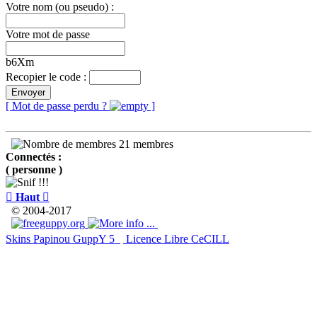
Votre nom (ou pseudo) :
Votre mot de passe
b6Xm
Recopier le code :
Envoyer
[ Mot de passe perdu ?
]
21 membres
Connectés :
( personne )

Haut

© 2004-2017
Skins Papinou GuppY 5
Licence Libre CeCILL