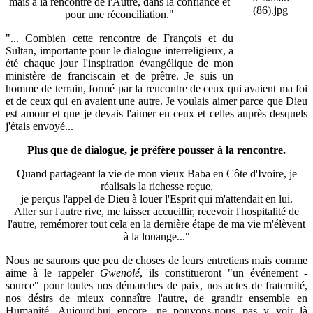
mais à la rencontre de l'Autre, dans la confiance et
pour une réconciliation."
"... Combien cette rencontre de François et du
Sultan, importante pour le dialogue interreligieux, a
été chaque jour l'inspiration évangélique de mon
ministère de franciscain et de prêtre. Je suis un
homme de terrain, formé par la rencontre de ceux qui avaient ma foi
et de ceux qui en avaient une autre. Je voulais aimer parce que Dieu
est amour et que je devais l'aimer en ceux et celles auprès desquels
j'étais envoyé...
Plus que de dialogue, je préfère pousser à la rencontre.
Quand partageant la vie de mon vieux Baba en Côte d'Ivoire, je
réalisais la richesse reçue,
je perçus l'appel de Dieu à louer l'Esprit qui m'attendait en lui.
Aller sur l'autre rive, me laisser accueillir, recevoir l'hospitalité de
l'autre, remémorer tout cela en la dernière étape de ma vie m'élèvent
à la louange..."
Nous ne saurons que peu de choses de leurs entretiens mais comme
aime à le rappeler
Gwenolé
, ils constitueront "un événement -
source" pour toutes nos démarches de paix, nos actes de fraternité,
nos désirs de mieux connaître l'autre, de grandir ensemble en
Humanité. Aujourd'hui encore, ne pouvons-nous pas y voir là