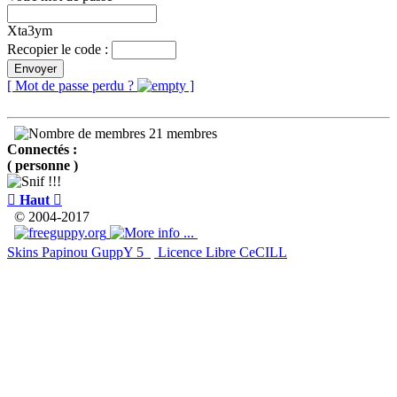
Xta3ym
Recopier le code :
Envoyer
[ Mot de passe perdu ?
]
21 membres
Connectés :
( personne )

Haut

© 2004-2017
Skins Papinou GuppY 5
Licence Libre CeCILL