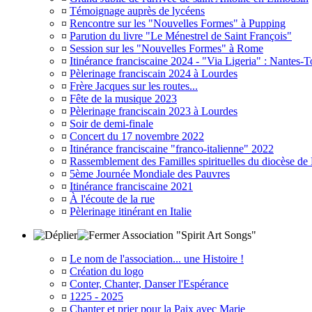
¤
Témoignage auprès de lycéens
¤
Rencontre sur les "Nouvelles Formes" à Pupping
¤
Parution du livre "Le Ménestrel de Saint François"
¤
Session sur les "Nouvelles Formes" à Rome
¤
Itinérance franciscaine 2024 - "Via Ligeria" : Nantes-T
¤
Pèlerinage franciscain 2024 à Lourdes
¤
Frère Jacques sur les routes...
¤
Fête de la musique 2023
¤
Pèlerinage franciscain 2023 à Lourdes
¤
Soir de demi-finale
¤
Concert du 17 novembre 2022
¤
Itinérance franciscaine "franco-italienne" 2022
¤
Rassemblement des Familles spirituelles du diocèse de
¤
5ème Journée Mondiale des Pauvres
¤
Itinérance franciscaine 2021
¤
À l'écoute de la rue
¤
Pèlerinage itinérant en Italie
Association "Spirit Art Songs"
¤
Le nom de l'association... une Histoire !
¤
Création du logo
¤
Conter, Chanter, Danser l'Espérance
¤
1225 - 2025
¤
Chanter et prier pour la Paix avec Marie