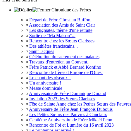
Chronique des Frères
¤
Départ de Frère Christian Buffoni
¤
Association des Amis de Saint Clair
¤
Les stigmates, thème d'une retraite
¤
Sortie de "Ma Maison"...
¤
Rencontre chez les Sœurs Clarisses
¤
Des athlètes franciscains...
¤
Saint Jacques
¤
Célébration du sacrement des malades
¤
Travaux d'entretien au Couvent...
¤
Frère Patrick et Abbé Bernard Konfino
¤
Rencontre de frères d'Europe de l'Ouest
¤
Le chant des oiseaux...
¤
Un anniversaire !
¤
Messe dominicale
¤
Anniversaire de Frère Dominique Durand
¤
Invitation 2023 des Sœurs Clarisses
¤
Fête de Sainte Anne chez les Petites Sœurs des Pauvre
¤
Anniversaire de Frère Jean-François Dubouis
¤
Les Petites Sœurs des Pauvres à Canclaux
¤
Centième Anniversaire de Frère Mikaël Penn
¤
Rencontre de Foi et Lumière du 16 avril 2023
¤
Le printemps est arrivé !