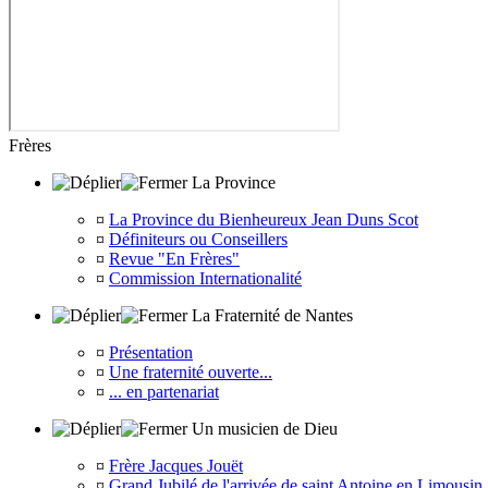
Frères
La Province
¤
La Province du Bienheureux Jean Duns Scot
¤
Définiteurs ou Conseillers
¤
Revue "En Frères"
¤
Commission Internationalité
La Fraternité de Nantes
¤
Présentation
¤
Une fraternité ouverte...
¤
... en partenariat
Un musicien de Dieu
¤
Frère Jacques Jouët
¤
Grand Jubilé de l'arrivée de saint Antoine en Limousin