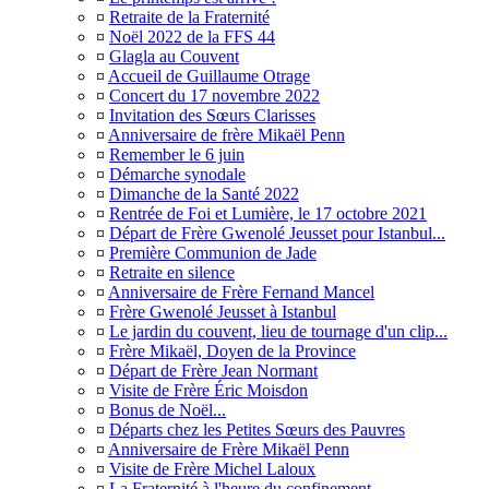
¤
Retraite de la Fraternité
¤
Noël 2022 de la FFS 44
¤
Glagla au Couvent
¤
Accueil de Guillaume Otrage
¤
Concert du 17 novembre 2022
¤
Invitation des Sœurs Clarisses
¤
Anniversaire de frère Mikaël Penn
¤
Remember le 6 juin
¤
Démarche synodale
¤
Dimanche de la Santé 2022
¤
Rentrée de Foi et Lumière, le 17 octobre 2021
¤
Départ de Frère Gwenolé Jeusset pour Istanbul...
¤
Première Communion de Jade
¤
Retraite en silence
¤
Anniversaire de Frère Fernand Mancel
¤
Frère Gwenolé Jeusset à Istanbul
¤
Le jardin du couvent, lieu de tournage d'un clip...
¤
Frère Mikaël, Doyen de la Province
¤
Départ de Frère Jean Normant
¤
Visite de Frère Éric Moisdon
¤
Bonus de Noël...
¤
Départs chez les Petites Sœurs des Pauvres
¤
Anniversaire de Frère Mikaël Penn
¤
Visite de Frère Michel Laloux
¤
La Fraternité à l'heure du confinement