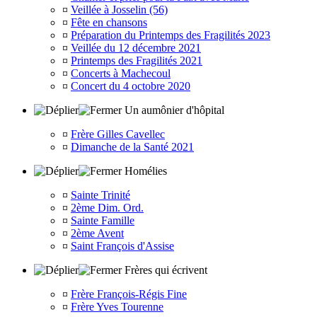
¤
Veillée à Josselin (56)
¤
Fête en chansons
¤
Préparation du Printemps des Fragilités 2023
¤
Veillée du 12 décembre 2021
¤
Printemps des Fragilités 2021
¤
Concerts à Machecoul
¤
Concert du 4 octobre 2020
Un aumônier d'hôpital
¤
Frère Gilles Cavellec
¤
Dimanche de la Santé 2021
Homélies
¤
Sainte Trinité
¤
2ème Dim. Ord.
¤
Sainte Famille
¤
2ème Avent
¤
Saint François d'Assise
Frères qui écrivent
¤
Frère François-Régis Fine
¤
Frère Yves Tourenne