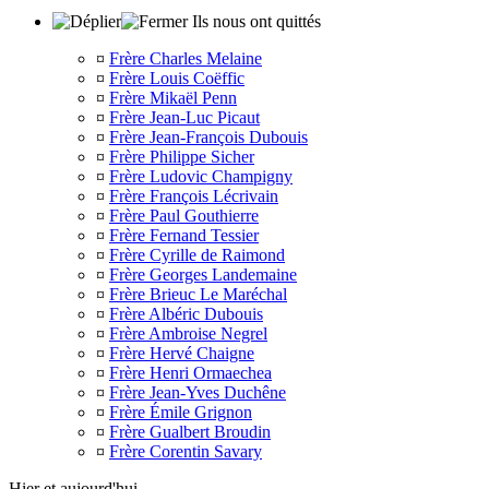
Ils nous ont quittés
¤
Frère Charles Melaine
¤
Frère Louis Coëffic
¤
Frère Mikaël Penn
¤
Frère Jean-Luc Picaut
¤
Frère Jean-François Dubouis
¤
Frère Philippe Sicher
¤
Frère Ludovic Champigny
¤
Frère François Lécrivain
¤
Frère Paul Gouthierre
¤
Frère Fernand Tessier
¤
Frère Cyrille de Raimond
¤
Frère Georges Landemaine
¤
Frère Brieuc Le Maréchal
¤
Frère Albéric Dubouis
¤
Frère Ambroise Negrel
¤
Frère Hervé Chaigne
¤
Frère Henri Ormaechea
¤
Frère Jean-Yves Duchêne
¤
Frère Émile Grignon
¤
Frère Gualbert Broudin
¤
Frère Corentin Savary
Hier et aujourd'hui