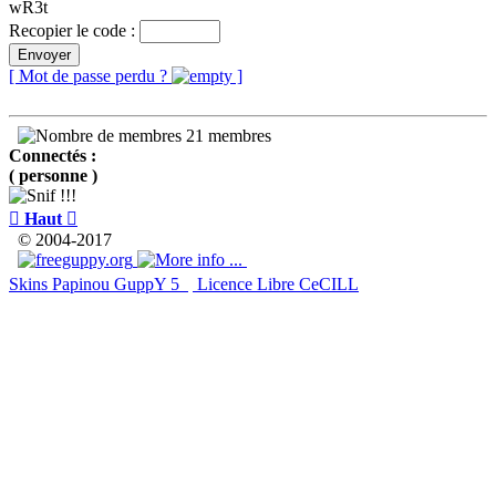
wR3t
Recopier le code :
Envoyer
[ Mot de passe perdu ?
]
21 membres
Connectés :
( personne )

Haut

© 2004-2017
Skins Papinou GuppY 5
Licence Libre CeCILL