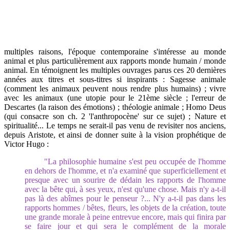
multiples raisons, l'époque contemporaine s'intéresse au monde
animal et plus particulièrement aux rapports monde humain / monde
animal. En témoignent les multiples ouvrages parus ces 20 dernières
années aux titres et sous-titres si inspirants : Sagesse animale
(comment les animaux peuvent nous rendre plus humains) ; vivre
avec les animaux (une utopie pour le 21ème siècle ; l'erreur de
Descartes (la raison des émotions) ; théologie animale ; Homo Deus
(qui consacre son ch. 2 'l'anthropocène' sur ce sujet) ; Nature et
spiritualité... Le temps ne serait-il pas venu de revisiter nos anciens,
depuis Aristote, et ainsi de donner suite à la vision prophétique de
Victor Hugo :
"La philosophie humaine s'est peu occupée de l'homme
en dehors de l'homme, et n'a examiné que superficiellement et
presque avec un sourire de dédain les rapports de l'homme
avec la bête qui, à ses yeux, n'est qu'une chose. Mais n'y a-t-il
pas là des abîmes pour le penseur ?... N'y a-t-il pas dans les
rapports hommes / bêtes, fleurs, les objets de la création, toute
une grande morale à peine entrevue encore, mais qui finira par
se faire jour et qui sera le complément de la morale