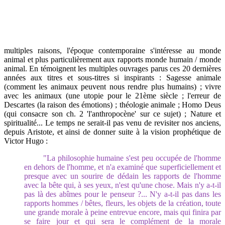
multiples raisons, l'époque contemporaine s'intéresse au monde
animal et plus particulièrement aux rapports monde humain / monde
animal. En témoignent les multiples ouvrages parus ces 20 dernières
années aux titres et sous-titres si inspirants : Sagesse animale
(comment les animaux peuvent nous rendre plus humains) ; vivre
avec les animaux (une utopie pour le 21ème siècle ; l'erreur de
Descartes (la raison des émotions) ; théologie animale ; Homo Deus
(qui consacre son ch. 2 'l'anthropocène' sur ce sujet) ; Nature et
spiritualité... Le temps ne serait-il pas venu de revisiter nos anciens,
depuis Aristote, et ainsi de donner suite à la vision prophétique de
Victor Hugo :
"La philosophie humaine s'est peu occupée de l'homme
en dehors de l'homme, et n'a examiné que superficiellement et
presque avec un sourire de dédain les rapports de l'homme
avec la bête qui, à ses yeux, n'est qu'une chose. Mais n'y a-t-il
pas là des abîmes pour le penseur ?... N'y a-t-il pas dans les
rapports hommes / bêtes, fleurs, les objets de la création, toute
une grande morale à peine entrevue encore, mais qui finira par
se faire jour et qui sera le complément de la morale