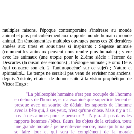
multiples raisons, l'époque contemporaine s'intéresse au monde
animal et plus particulièrement aux rapports monde humain / monde
animal. En témoignent les multiples ouvrages parus ces 20 dernières
années aux titres et sous-titres si inspirants : Sagesse animale
(comment les animaux peuvent nous rendre plus humains) ; vivre
avec les animaux (une utopie pour le 21ème siècle ; l'erreur de
Descartes (la raison des émotions) ; théologie animale ; Homo Deus
(qui consacre son ch. 2 'l'anthropocène' sur ce sujet) ; Nature et
spiritualité... Le temps ne serait-il pas venu de revisiter nos anciens,
depuis Aristote, et ainsi de donner suite à la vision prophétique de
Victor Hugo :
"La philosophie humaine s'est peu occupée de l'homme
en dehors de l'homme, et n'a examiné que superficiellement et
presque avec un sourire de dédain les rapports de l'homme
avec la bête qui, à ses yeux, n'est qu'une chose. Mais n'y a-t-il
pas là des abîmes pour le penseur ?... N'y a-t-il pas dans les
rapports hommes / bêtes, fleurs, les objets de la création, toute
une grande morale à peine entrevue encore, mais qui finira par
se faire jour et qui sera le complément de la morale