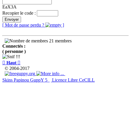
EaX3A
Recopier le code :
Envoyer
[ Mot de passe perdu ?
]
21 membres
Connectés :
( personne )

Haut

© 2004-2017
Skins Papinou GuppY 5
Licence Libre CeCILL