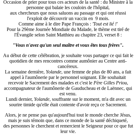
Occasion de prier pour tous ces acteurs de la santé : du Ministre à la
personne qui balaie les couloirs de l'hôpital,
aux chercheurs que nous saluons au passage et qui ont réussi
l'exploit de découvrir un vaccin en 9 mois.
Comme aime à le dire Pape François :
'Tout est lié !'
Pour la 29ème Journée Mondiale du Malade, le thème est tiré de
l'Évangile selon Saint Matthieu au chapitre 23, verset 8 :
"Vous n'avez qu'un seul maître et vous êtes tous frères".
Au début de cette célébration, je souhaite vous partager ce qui fait le
quotidien de mes rencontres comme aumônier au Centre anti-
cancéreux.
La semaine dernière,
Yolande
, une femme de plus de 80 ans, a fait
appel à l'aumônerie par le personnel soignant. Elle souhaitait
recevoir le Sacrement des malades et c'est le
Père Gilles Priou
,
accompagnateur de l'aumônerie de Gauducheau et de Laënnec, qui
est venu.
Lundi dernier,
Yolande
, souffrante sur le moment, m'a dit avec un
sourire timide qu'elle était contente d'avoir reçu ce Sacrement.
Alors, je ne pense pas qu'aujourd'hui tout le monde cherche Jésus,
mais je suis témoin que, dans ce monde de la santé déchiqueté,
des personnes le cherchent et remercient le Seigneur pour ce que fut
leur vie.