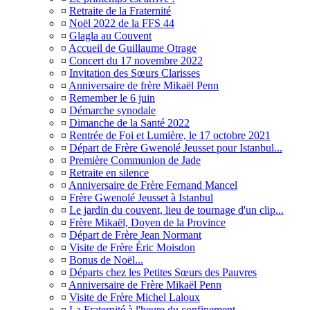
¤
Retraite de la Fraternité
¤
Noël 2022 de la FFS 44
¤
Glagla au Couvent
¤
Accueil de Guillaume Otrage
¤
Concert du 17 novembre 2022
¤
Invitation des Sœurs Clarisses
¤
Anniversaire de frère Mikaël Penn
¤
Remember le 6 juin
¤
Démarche synodale
¤
Dimanche de la Santé 2022
¤
Rentrée de Foi et Lumière, le 17 octobre 2021
¤
Départ de Frère Gwenolé Jeusset pour Istanbul...
¤
Première Communion de Jade
¤
Retraite en silence
¤
Anniversaire de Frère Fernand Mancel
¤
Frère Gwenolé Jeusset à Istanbul
¤
Le jardin du couvent, lieu de tournage d'un clip...
¤
Frère Mikaël, Doyen de la Province
¤
Départ de Frère Jean Normant
¤
Visite de Frère Éric Moisdon
¤
Bonus de Noël...
¤
Départs chez les Petites Sœurs des Pauvres
¤
Anniversaire de Frère Mikaël Penn
¤
Visite de Frère Michel Laloux
¤
La Fraternité à l'heure du confinement