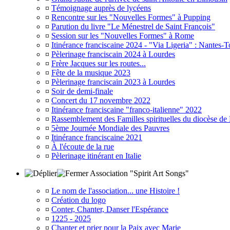
¤
Témoignage auprès de lycéens
¤
Rencontre sur les "Nouvelles Formes" à Pupping
¤
Parution du livre "Le Ménestrel de Saint François"
¤
Session sur les "Nouvelles Formes" à Rome
¤
Itinérance franciscaine 2024 - "Via Ligeria" : Nantes-T
¤
Pèlerinage franciscain 2024 à Lourdes
¤
Frère Jacques sur les routes...
¤
Fête de la musique 2023
¤
Pèlerinage franciscain 2023 à Lourdes
¤
Soir de demi-finale
¤
Concert du 17 novembre 2022
¤
Itinérance franciscaine "franco-italienne" 2022
¤
Rassemblement des Familles spirituelles du diocèse de
¤
5ème Journée Mondiale des Pauvres
¤
Itinérance franciscaine 2021
¤
À l'écoute de la rue
¤
Pèlerinage itinérant en Italie
Association "Spirit Art Songs"
¤
Le nom de l'association... une Histoire !
¤
Création du logo
¤
Conter, Chanter, Danser l'Espérance
¤
1225 - 2025
¤
Chanter et prier pour la Paix avec Marie