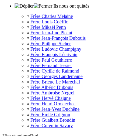
Ils nous ont quittés
¤
Frère Charles Melaine
¤
Frère Louis Coëffic
¤
Frère Mikaël Penn
¤
Frère Jean-Luc Picaut
¤
Frère Jean-François Dubouis
¤
Frère Philippe Sicher
¤
Frère Ludovic Champigny
¤
Frère François Lécrivain
¤
Frère Paul Gouthierre
¤
Frère Fernand Tessier
¤
Frère Cyrille de Raimond
¤
Frère Georges Landemaine
¤
Frère Brieuc Le Maréchal
¤
Frère Albéric Dubouis
¤
Frère Ambroise Negrel
¤
Frère Hervé Chaigne
¤
Frère Henri Ormaechea
¤
Frère Jean-Yves Duchêne
¤
Frère Émile Grignon
¤
Frère Gualbert Broudin
¤
Frère Corentin Savary
Hier et aujourd'hui