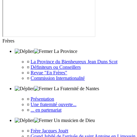
Frères
La Province
¤
La Province du Bienheureux Jean Duns Scot
¤
Définiteurs ou Conseillers
¤
Revue "En Frères"
¤
Commission Internationalité
La Fraternité de Nantes
¤
Présentation
¤
Une fraternité ouverte...
¤
... en partenariat
Un musicien de Dieu
¤
Frère Jacques Jouët
¤
Grand Jubilé de l'arrivée de saint Antoine en Limousin