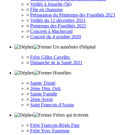
¤
Veillée à Josselin (56)
¤
Fête en chansons
¤
Préparation du Printemps des Fragilités 2023
¤
Veillée du 12 décembre 2021
¤
Printemps des Fragilités 2021
¤
Concerts à Machecoul
¤
Concert du 4 octobre 2020
Un aumônier d'hôpital
¤
Frère Gilles Cavellec
¤
Dimanche de la Santé 2021
Homélies
¤
Sainte Trinité
¤
2ème Dim. Ord.
¤
Sainte Famille
¤
2ème Avent
¤
Saint François d'Assise
Frères qui écrivent
¤
Frère François-Régis Fine
¤
Frère Yves Tourenne