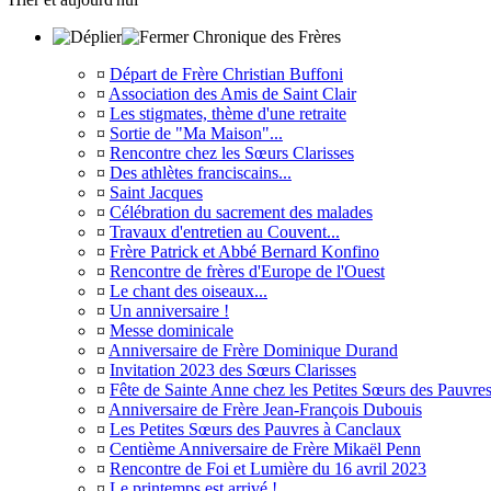
Chronique des Frères
¤
Départ de Frère Christian Buffoni
¤
Association des Amis de Saint Clair
¤
Les stigmates, thème d'une retraite
¤
Sortie de "Ma Maison"...
¤
Rencontre chez les Sœurs Clarisses
¤
Des athlètes franciscains...
¤
Saint Jacques
¤
Célébration du sacrement des malades
¤
Travaux d'entretien au Couvent...
¤
Frère Patrick et Abbé Bernard Konfino
¤
Rencontre de frères d'Europe de l'Ouest
¤
Le chant des oiseaux...
¤
Un anniversaire !
¤
Messe dominicale
¤
Anniversaire de Frère Dominique Durand
¤
Invitation 2023 des Sœurs Clarisses
¤
Fête de Sainte Anne chez les Petites Sœurs des Pauvre
¤
Anniversaire de Frère Jean-François Dubouis
¤
Les Petites Sœurs des Pauvres à Canclaux
¤
Centième Anniversaire de Frère Mikaël Penn
¤
Rencontre de Foi et Lumière du 16 avril 2023
¤
Le printemps est arrivé !