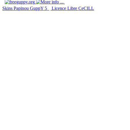
Skins Papinou GuppY 5
Licence Libre CeCILL