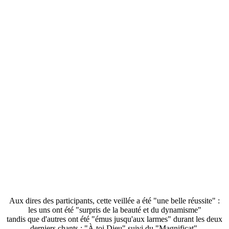
Aux dires des participants, cette veillée a été "une belle réussite" :
les uns ont été "surpris de la beauté et du dynamisme"
tandis que d'autres ont été "émus jusqu'aux larmes" durant les deux
derniers chants : "À toi Dieu" suivi du "Magnificat".