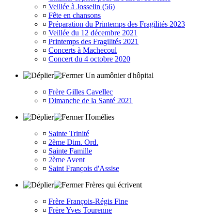
¤
Veillée à Josselin (56)
¤
Fête en chansons
¤
Préparation du Printemps des Fragilités 2023
¤
Veillée du 12 décembre 2021
¤
Printemps des Fragilités 2021
¤
Concerts à Machecoul
¤
Concert du 4 octobre 2020
Un aumônier d'hôpital
¤
Frère Gilles Cavellec
¤
Dimanche de la Santé 2021
Homélies
¤
Sainte Trinité
¤
2ème Dim. Ord.
¤
Sainte Famille
¤
2ème Avent
¤
Saint François d'Assise
Frères qui écrivent
¤
Frère François-Régis Fine
¤
Frère Yves Tourenne