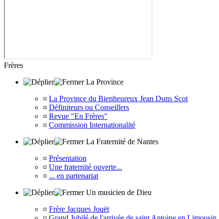
Frères
La Province
¤
La Province du Bienheureux Jean Duns Scot
¤
Définiteurs ou Conseillers
¤
Revue "En Frères"
¤
Commission Internationalité
La Fraternité de Nantes
¤
Présentation
¤
Une fraternité ouverte...
¤
... en partenariat
Un musicien de Dieu
¤
Frère Jacques Jouët
¤
Grand Jubilé de l'arrivée de saint Antoine en Limousin