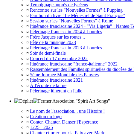
¤
Témoignage auprès de lycéens
¤
Rencontre sur les "Nouvelles Formes" à Pupping
¤
Parution du livre "Le Ménestrel de Saint François"
¤
Session sur les "Nouvelles Formes" à Rome
¤
Itinérance franciscaine 2024 - "Via Ligeria" : Nantes-T
¤
Pèlerinage franciscain 2024 à Lourdes
¤
Frère Jacques sur les routes...
¤
Fête de la musique 2023
¤
Pèlerinage franciscain 2023 à Lourdes
¤
Soir de demi-finale
¤
Concert du 17 novembre 2022
¤
Itinérance franciscaine "franco-italienne" 2022
¤
Rassemblement des Familles spirituelles du diocèse de
¤
5ème Journée Mondiale des Pauvres
¤
Itinérance franciscaine 2021
¤
À l'écoute de la rue
¤
Pèlerinage itinérant en Italie
Association "Spirit Art Songs"
¤
Le nom de l'association... une Histoire !
¤
Création du logo
¤
Conter, Chanter, Danser l'Espérance
¤
1225 - 2025
¤
Chanter et prier pour la Paix avec Marie