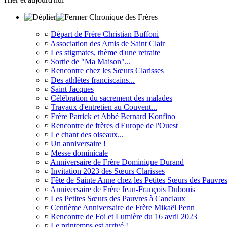
Chronique des Frères
¤
Départ de Frère Christian Buffoni
¤
Association des Amis de Saint Clair
¤
Les stigmates, thème d'une retraite
¤
Sortie de "Ma Maison"...
¤
Rencontre chez les Sœurs Clarisses
¤
Des athlètes franciscains...
¤
Saint Jacques
¤
Célébration du sacrement des malades
¤
Travaux d'entretien au Couvent...
¤
Frère Patrick et Abbé Bernard Konfino
¤
Rencontre de frères d'Europe de l'Ouest
¤
Le chant des oiseaux...
¤
Un anniversaire !
¤
Messe dominicale
¤
Anniversaire de Frère Dominique Durand
¤
Invitation 2023 des Sœurs Clarisses
¤
Fête de Sainte Anne chez les Petites Sœurs des Pauvre
¤
Anniversaire de Frère Jean-François Dubouis
¤
Les Petites Sœurs des Pauvres à Canclaux
¤
Centième Anniversaire de Frère Mikaël Penn
¤
Rencontre de Foi et Lumière du 16 avril 2023
¤
Le printemps est arrivé !