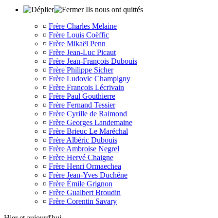
Ils nous ont quittés
¤
Frère Charles Melaine
¤
Frère Louis Coëffic
¤
Frère Mikaël Penn
¤
Frère Jean-Luc Picaut
¤
Frère Jean-François Dubouis
¤
Frère Philippe Sicher
¤
Frère Ludovic Champigny
¤
Frère François Lécrivain
¤
Frère Paul Gouthierre
¤
Frère Fernand Tessier
¤
Frère Cyrille de Raimond
¤
Frère Georges Landemaine
¤
Frère Brieuc Le Maréchal
¤
Frère Albéric Dubouis
¤
Frère Ambroise Negrel
¤
Frère Hervé Chaigne
¤
Frère Henri Ormaechea
¤
Frère Jean-Yves Duchêne
¤
Frère Émile Grignon
¤
Frère Gualbert Broudin
¤
Frère Corentin Savary
Hier et aujourd'hui