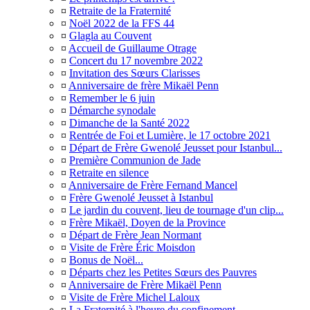
¤
Retraite de la Fraternité
¤
Noël 2022 de la FFS 44
¤
Glagla au Couvent
¤
Accueil de Guillaume Otrage
¤
Concert du 17 novembre 2022
¤
Invitation des Sœurs Clarisses
¤
Anniversaire de frère Mikaël Penn
¤
Remember le 6 juin
¤
Démarche synodale
¤
Dimanche de la Santé 2022
¤
Rentrée de Foi et Lumière, le 17 octobre 2021
¤
Départ de Frère Gwenolé Jeusset pour Istanbul...
¤
Première Communion de Jade
¤
Retraite en silence
¤
Anniversaire de Frère Fernand Mancel
¤
Frère Gwenolé Jeusset à Istanbul
¤
Le jardin du couvent, lieu de tournage d'un clip...
¤
Frère Mikaël, Doyen de la Province
¤
Départ de Frère Jean Normant
¤
Visite de Frère Éric Moisdon
¤
Bonus de Noël...
¤
Départs chez les Petites Sœurs des Pauvres
¤
Anniversaire de Frère Mikaël Penn
¤
Visite de Frère Michel Laloux
¤
La Fraternité à l'heure du confinement