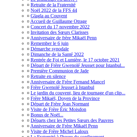
¤
Retraite de la Fraternité
¤
Noël 2022 de la FFS 44
¤
Glagla au Couvent
¤
Accueil de Guillaume Otrage
¤
Concert du 17 novembre 2022
¤
Invitation des Sœurs Clarisses
¤
Anniversaire de frère Mikaël Penn
¤
Remember le 6 juin
¤
Démarche synodale
¤
Dimanche de la Santé 2022
¤
Rentrée de Foi et Lumière, le 17 octobre 2021
¤
Départ de Frère Gwenolé Jeusset pour Istanbul...
¤
Première Communion de Jade
¤
Retraite en silence
¤
Anniversaire de Frère Fernand Mancel
¤
Frère Gwenolé Jeusset à Istanbul
¤
Le jardin du couvent, lieu de tournage d'un clip...
¤
Frère Mikaël, Doyen de la Province
¤
Départ de Frère Jean Normant
¤
Visite de Frère Éric Moisdon
¤
Bonus de Noël...
¤
Départs chez les Petites Sœurs des Pauvres
¤
Anniversaire de Frère Mikaël Penn
¤
Visite de Frère Michel Laloux
¤
La Fraternité à l'heure du confinement