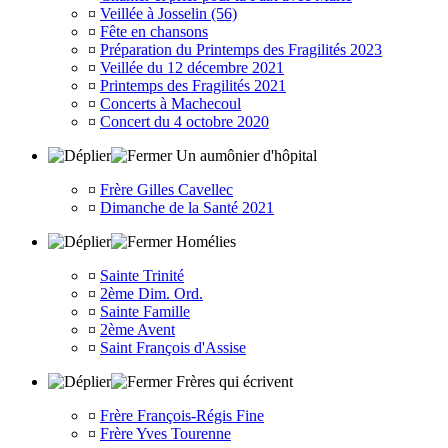
¤
Veillée à Josselin (56)
¤
Fête en chansons
¤
Préparation du Printemps des Fragilités 2023
¤
Veillée du 12 décembre 2021
¤
Printemps des Fragilités 2021
¤
Concerts à Machecoul
¤
Concert du 4 octobre 2020
Un aumônier d'hôpital
¤
Frère Gilles Cavellec
¤
Dimanche de la Santé 2021
Homélies
¤
Sainte Trinité
¤
2ème Dim. Ord.
¤
Sainte Famille
¤
2ème Avent
¤
Saint François d'Assise
Frères qui écrivent
¤
Frère François-Régis Fine
¤
Frère Yves Tourenne