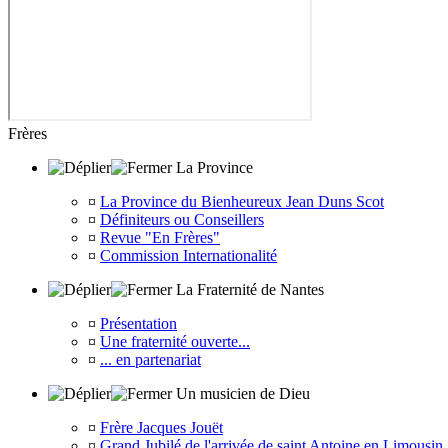
Frères
La Province
¤
La Province du Bienheureux Jean Duns Scot
¤
Définiteurs ou Conseillers
¤
Revue "En Frères"
¤
Commission Internationalité
La Fraternité de Nantes
¤
Présentation
¤
Une fraternité ouverte...
¤
... en partenariat
Un musicien de Dieu
¤
Frère Jacques Jouët
¤
Grand Jubilé de l'arrivée de saint Antoine en Limousin