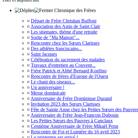
Chronique des Frères
¤
Départ de Frère Christian Buffoni
¤
Association des Amis de Saint Clair
¤
Les stigmates, thème d'une retraite
¤
Sortie de "Ma Maison"...
¤
Rencontre chez les Sœurs Clarisses
¤
Des athlètes franciscains...
¤
Saint Jacques
¤
Célébration du sacrement des malades
¤
Travaux d'entretien au Couvent...
¤
Frère Patrick et Abbé Bernard Konfino
¤
Rencontre de frères d'Europe de l'Ouest
¤
Le chant des oiseaux...
¤
Un anniversaire !
¤
Messe dominicale
¤
Anniversaire de Frère Dominique Durand
¤
Invitation 2023 des Sœurs Clarisses
¤
Fête de Sainte Anne chez les Petites Sœurs des Pauvre
¤
Anniversaire de Frère Jean-François Dubouis
¤
Les Petites Sœurs des Pauvres à Canclaux
¤
Centième Anniversaire de Frère Mikaël Penn
¤
Rencontre de Foi et Lumière du 16 avril 2023
¤
Le printemps est arrivé !