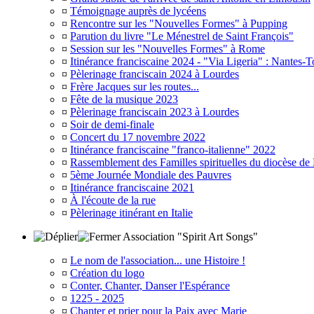
¤
Témoignage auprès de lycéens
¤
Rencontre sur les "Nouvelles Formes" à Pupping
¤
Parution du livre "Le Ménestrel de Saint François"
¤
Session sur les "Nouvelles Formes" à Rome
¤
Itinérance franciscaine 2024 - "Via Ligeria" : Nantes-T
¤
Pèlerinage franciscain 2024 à Lourdes
¤
Frère Jacques sur les routes...
¤
Fête de la musique 2023
¤
Pèlerinage franciscain 2023 à Lourdes
¤
Soir de demi-finale
¤
Concert du 17 novembre 2022
¤
Itinérance franciscaine "franco-italienne" 2022
¤
Rassemblement des Familles spirituelles du diocèse de
¤
5ème Journée Mondiale des Pauvres
¤
Itinérance franciscaine 2021
¤
À l'écoute de la rue
¤
Pèlerinage itinérant en Italie
Association "Spirit Art Songs"
¤
Le nom de l'association... une Histoire !
¤
Création du logo
¤
Conter, Chanter, Danser l'Espérance
¤
1225 - 2025
¤
Chanter et prier pour la Paix avec Marie