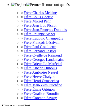
Ils nous ont quittés
¤
Frère Charles Melaine
¤
Frère Louis Coëffic
¤
Frère Mikaël Penn
¤
Frère Jean-Luc Picaut
¤
Frère Jean-François Dubouis
¤
Frère Philippe Sicher
¤
Frère Ludovic Champigny
¤
Frère François Lécrivain
¤
Frère Paul Gouthierre
¤
Frère Fernand Tessier
¤
Frère Cyrille de Raimond
¤
Frère Georges Landemaine
¤
Frère Brieuc Le Maréchal
¤
Frère Albéric Dubouis
¤
Frère Ambroise Negrel
¤
Frère Hervé Chaigne
¤
Frère Henri Ormaechea
¤
Frère Jean-Yves Duchêne
¤
Frère Émile Grignon
¤
Frère Gualbert Broudin
¤
Frère Corentin Savary
Hier et aujourd'hui