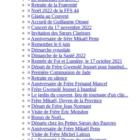
¤
Retraite de la Fraternité
¤
Noël 2022 de la FFS 44
¤
Glagla au Couvent
¤
Accueil de Guillaume Otrage
¤
Concert du 17 novembre 2022
¤
Invitation des Sœurs Clarisses
¤
Anniversaire de frère Mikaël Penn
¤
Remember le 6 juin
¤
Démarche synodale
¤
Dimanche de la Santé 2022
¤
Rentrée de Foi et Lumière, le 17 octobre 2021
¤
Départ de Frère Gwenolé Jeusset pour Istanbul...
¤
Première Communion de Jade
¤
Retraite en silence
¤
Anniversaire de Frère Fernand Mancel
¤
Frère Gwenolé Jeusset à Istanbul
¤
Le jardin du couvent, lieu de tournage d'un clip...
¤
Frère Mikaël, Doyen de la Province
¤
Départ de Frère Jean Normant
¤
Visite de Frère Éric Moisdon
¤
Bonus de Noël...
¤
Départs chez les Petites Sœurs des Pauvres
¤
Anniversaire de Frère Mikaël Penn
¤
Visite de Frère Michel Laloux
¤
La Fraternité à l'heure du confinement