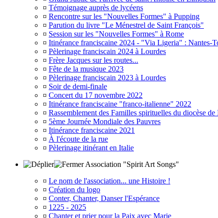
¤
Témoignage auprès de lycéens
¤
Rencontre sur les "Nouvelles Formes" à Pupping
¤
Parution du livre "Le Ménestrel de Saint François"
¤
Session sur les "Nouvelles Formes" à Rome
¤
Itinérance franciscaine 2024 - "Via Ligeria" : Nantes-T
¤
Pèlerinage franciscain 2024 à Lourdes
¤
Frère Jacques sur les routes...
¤
Fête de la musique 2023
¤
Pèlerinage franciscain 2023 à Lourdes
¤
Soir de demi-finale
¤
Concert du 17 novembre 2022
¤
Itinérance franciscaine "franco-italienne" 2022
¤
Rassemblement des Familles spirituelles du diocèse de
¤
5ème Journée Mondiale des Pauvres
¤
Itinérance franciscaine 2021
¤
À l'écoute de la rue
¤
Pèlerinage itinérant en Italie
Association "Spirit Art Songs"
¤
Le nom de l'association... une Histoire !
¤
Création du logo
¤
Conter, Chanter, Danser l'Espérance
¤
1225 - 2025
¤
Chanter et prier pour la Paix avec Marie