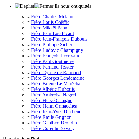
Ils nous ont quittés
¤
Frère Charles Melaine
¤
Frère Louis Coëffic
¤
Frère Mikaël Penn
¤
Frère Jean-Luc Picaut
¤
Frère Jean-François Dubouis
¤
Frère Philippe Sicher
¤
Frère Ludovic Champigny
¤
Frère François Lécrivain
¤
Frère Paul Gouthierre
¤
Frère Fernand Tessier
¤
Frère Cyrille de Raimond
¤
Frère Georges Landemaine
¤
Frère Brieuc Le Maréchal
¤
Frère Albéric Dubouis
¤
Frère Ambroise Negrel
¤
Frère Hervé Chaigne
¤
Frère Henri Ormaechea
¤
Frère Jean-Yves Duchêne
¤
Frère Émile Grignon
¤
Frère Gualbert Broudin
¤
Frère Corentin Savary
Hier et aujourd'hui