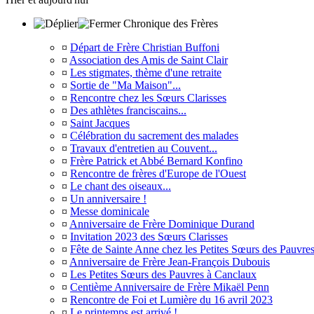
Chronique des Frères
¤
Départ de Frère Christian Buffoni
¤
Association des Amis de Saint Clair
¤
Les stigmates, thème d'une retraite
¤
Sortie de "Ma Maison"...
¤
Rencontre chez les Sœurs Clarisses
¤
Des athlètes franciscains...
¤
Saint Jacques
¤
Célébration du sacrement des malades
¤
Travaux d'entretien au Couvent...
¤
Frère Patrick et Abbé Bernard Konfino
¤
Rencontre de frères d'Europe de l'Ouest
¤
Le chant des oiseaux...
¤
Un anniversaire !
¤
Messe dominicale
¤
Anniversaire de Frère Dominique Durand
¤
Invitation 2023 des Sœurs Clarisses
¤
Fête de Sainte Anne chez les Petites Sœurs des Pauvre
¤
Anniversaire de Frère Jean-François Dubouis
¤
Les Petites Sœurs des Pauvres à Canclaux
¤
Centième Anniversaire de Frère Mikaël Penn
¤
Rencontre de Foi et Lumière du 16 avril 2023
¤
Le printemps est arrivé !