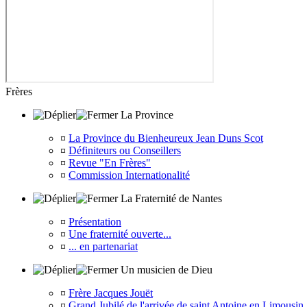
Frères
La Province
¤
La Province du Bienheureux Jean Duns Scot
¤
Définiteurs ou Conseillers
¤
Revue "En Frères"
¤
Commission Internationalité
La Fraternité de Nantes
¤
Présentation
¤
Une fraternité ouverte...
¤
... en partenariat
Un musicien de Dieu
¤
Frère Jacques Jouët
¤
Grand Jubilé de l'arrivée de saint Antoine en Limousin