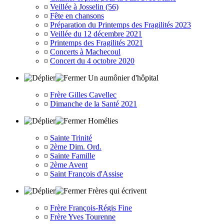
¤
Veillée à Josselin (56)
¤
Fête en chansons
¤
Préparation du Printemps des Fragilités 2023
¤
Veillée du 12 décembre 2021
¤
Printemps des Fragilités 2021
¤
Concerts à Machecoul
¤
Concert du 4 octobre 2020
Un aumônier d'hôpital
¤
Frère Gilles Cavellec
¤
Dimanche de la Santé 2021
Homélies
¤
Sainte Trinité
¤
2ème Dim. Ord.
¤
Sainte Famille
¤
2ème Avent
¤
Saint François d'Assise
Frères qui écrivent
¤
Frère François-Régis Fine
¤
Frère Yves Tourenne