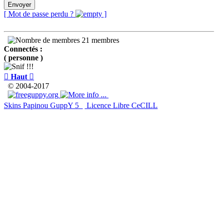
Envoyer
[ Mot de passe perdu ?
]
21 membres
Connectés :
( personne )

Haut

© 2004-2017
Skins Papinou GuppY 5
Licence Libre CeCILL