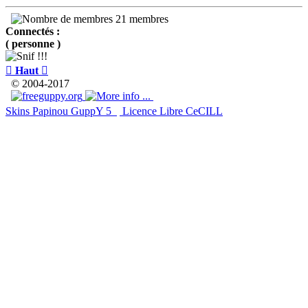
21 membres
Connectés :
( personne )

Haut

© 2004-2017
Skins Papinou GuppY 5
Licence Libre CeCILL