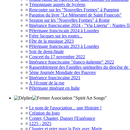
¤
Témoignage auprès de lycéens
¤
Rencontre sur les "Nouvelles Formes" à Pupping
¤
Parution du livre "Le Ménestrel de Saint François"
¤
Session sur les "Nouvelles Formes" à Rome
¤
Itinérance franciscaine 2024 - "Via Ligeria" : Nantes-T
¤
Pèlerinage franciscain 2024 à Lourdes
¤
Frère Jacques sur les routes...
¤
Fête de la musique 2023
¤
Pèlerinage franciscain 2023 à Lourdes
¤
Soir de demi-finale
¤
Concert du 17 novembre 2022
¤
Itinérance franciscaine "franco-italienne" 2022
¤
Rassemblement des Familles spirituelles du diocèse de
¤
5ème Journée Mondiale des Pauvres
¤
Itinérance franciscaine 2021
¤
À l'écoute de la rue
¤
Pèlerinage itinérant en Italie
Association "Spirit Art Songs"
¤
Le nom de l'association... une Histoire !
¤
Création du logo
¤
Conter, Chanter, Danser l'Espérance
¤
1225 - 2025
¤
Chanter et prier pour la Paix avec Marie