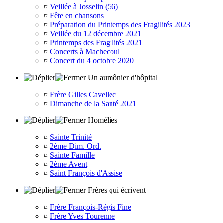
¤
Veillée à Josselin (56)
¤
Fête en chansons
¤
Préparation du Printemps des Fragilités 2023
¤
Veillée du 12 décembre 2021
¤
Printemps des Fragilités 2021
¤
Concerts à Machecoul
¤
Concert du 4 octobre 2020
Un aumônier d'hôpital
¤
Frère Gilles Cavellec
¤
Dimanche de la Santé 2021
Homélies
¤
Sainte Trinité
¤
2ème Dim. Ord.
¤
Sainte Famille
¤
2ème Avent
¤
Saint François d'Assise
Frères qui écrivent
¤
Frère François-Régis Fine
¤
Frère Yves Tourenne