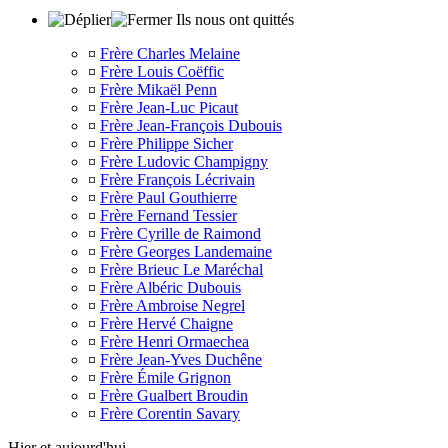
Ils nous ont quittés
¤
Frère Charles Melaine
¤
Frère Louis Coëffic
¤
Frère Mikaël Penn
¤
Frère Jean-Luc Picaut
¤
Frère Jean-François Dubouis
¤
Frère Philippe Sicher
¤
Frère Ludovic Champigny
¤
Frère François Lécrivain
¤
Frère Paul Gouthierre
¤
Frère Fernand Tessier
¤
Frère Cyrille de Raimond
¤
Frère Georges Landemaine
¤
Frère Brieuc Le Maréchal
¤
Frère Albéric Dubouis
¤
Frère Ambroise Negrel
¤
Frère Hervé Chaigne
¤
Frère Henri Ormaechea
¤
Frère Jean-Yves Duchêne
¤
Frère Émile Grignon
¤
Frère Gualbert Broudin
¤
Frère Corentin Savary
Hier et aujourd'hui