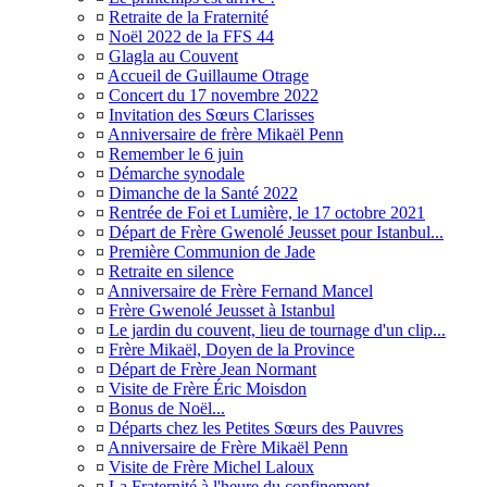
¤
Retraite de la Fraternité
¤
Noël 2022 de la FFS 44
¤
Glagla au Couvent
¤
Accueil de Guillaume Otrage
¤
Concert du 17 novembre 2022
¤
Invitation des Sœurs Clarisses
¤
Anniversaire de frère Mikaël Penn
¤
Remember le 6 juin
¤
Démarche synodale
¤
Dimanche de la Santé 2022
¤
Rentrée de Foi et Lumière, le 17 octobre 2021
¤
Départ de Frère Gwenolé Jeusset pour Istanbul...
¤
Première Communion de Jade
¤
Retraite en silence
¤
Anniversaire de Frère Fernand Mancel
¤
Frère Gwenolé Jeusset à Istanbul
¤
Le jardin du couvent, lieu de tournage d'un clip...
¤
Frère Mikaël, Doyen de la Province
¤
Départ de Frère Jean Normant
¤
Visite de Frère Éric Moisdon
¤
Bonus de Noël...
¤
Départs chez les Petites Sœurs des Pauvres
¤
Anniversaire de Frère Mikaël Penn
¤
Visite de Frère Michel Laloux
¤
La Fraternité à l'heure du confinement