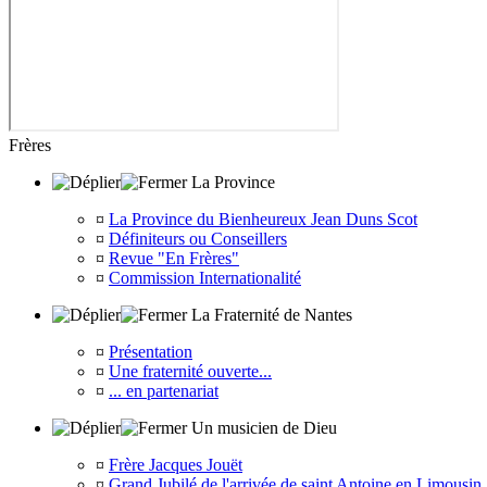
Frères
La Province
¤
La Province du Bienheureux Jean Duns Scot
¤
Définiteurs ou Conseillers
¤
Revue "En Frères"
¤
Commission Internationalité
La Fraternité de Nantes
¤
Présentation
¤
Une fraternité ouverte...
¤
... en partenariat
Un musicien de Dieu
¤
Frère Jacques Jouët
¤
Grand Jubilé de l'arrivée de saint Antoine en Limousin