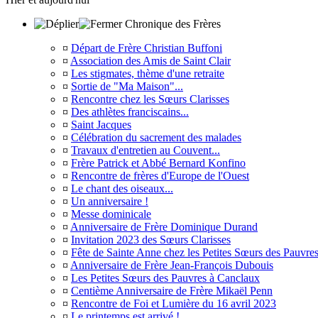
Chronique des Frères
¤
Départ de Frère Christian Buffoni
¤
Association des Amis de Saint Clair
¤
Les stigmates, thème d'une retraite
¤
Sortie de "Ma Maison"...
¤
Rencontre chez les Sœurs Clarisses
¤
Des athlètes franciscains...
¤
Saint Jacques
¤
Célébration du sacrement des malades
¤
Travaux d'entretien au Couvent...
¤
Frère Patrick et Abbé Bernard Konfino
¤
Rencontre de frères d'Europe de l'Ouest
¤
Le chant des oiseaux...
¤
Un anniversaire !
¤
Messe dominicale
¤
Anniversaire de Frère Dominique Durand
¤
Invitation 2023 des Sœurs Clarisses
¤
Fête de Sainte Anne chez les Petites Sœurs des Pauvre
¤
Anniversaire de Frère Jean-François Dubouis
¤
Les Petites Sœurs des Pauvres à Canclaux
¤
Centième Anniversaire de Frère Mikaël Penn
¤
Rencontre de Foi et Lumière du 16 avril 2023
¤
Le printemps est arrivé !