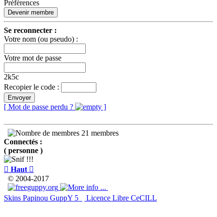
Préférences
Devenir membre
Se reconnecter :
Votre nom (ou pseudo) :
Votre mot de passe
2k5c
Recopier le code :
Envoyer
[ Mot de passe perdu ?
]
21 membres
Connectés :
( personne )

Haut

© 2004-2017
Skins Papinou GuppY 5
Licence Libre CeCILL