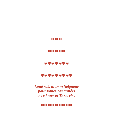
***
*****
*******
*********
Loué sois-tu mon Seigneur
pour toutes ces années
à Te louer et Te servir !
*********