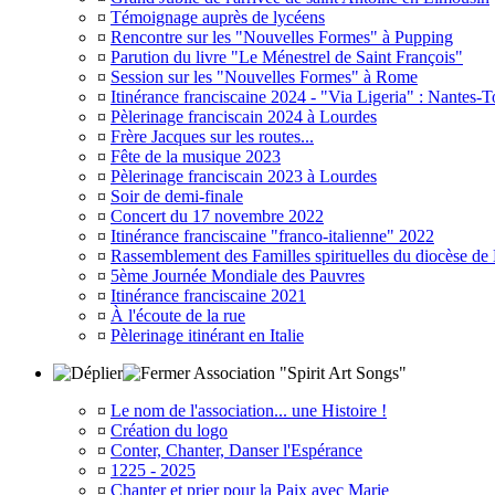
¤
Témoignage auprès de lycéens
¤
Rencontre sur les "Nouvelles Formes" à Pupping
¤
Parution du livre "Le Ménestrel de Saint François"
¤
Session sur les "Nouvelles Formes" à Rome
¤
Itinérance franciscaine 2024 - "Via Ligeria" : Nantes-T
¤
Pèlerinage franciscain 2024 à Lourdes
¤
Frère Jacques sur les routes...
¤
Fête de la musique 2023
¤
Pèlerinage franciscain 2023 à Lourdes
¤
Soir de demi-finale
¤
Concert du 17 novembre 2022
¤
Itinérance franciscaine "franco-italienne" 2022
¤
Rassemblement des Familles spirituelles du diocèse de
¤
5ème Journée Mondiale des Pauvres
¤
Itinérance franciscaine 2021
¤
À l'écoute de la rue
¤
Pèlerinage itinérant en Italie
Association "Spirit Art Songs"
¤
Le nom de l'association... une Histoire !
¤
Création du logo
¤
Conter, Chanter, Danser l'Espérance
¤
1225 - 2025
¤
Chanter et prier pour la Paix avec Marie