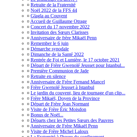
¤
Retraite de la Fraternité
¤
Noël 2022 de la FFS 44
¤
Glagla au Couvent
¤
Accueil de Guillaume Otrage
¤
Concert du 17 novembre 2022
¤
Invitation des Sœurs Clarisses
¤
Anniversaire de frère Mikaël Penn
¤
Remember le 6 juin
¤
Démarche synodale
¤
Dimanche de la Santé 2022
¤
Rentrée de Foi et Lumière, le 17 octobre 2021
¤
Départ de Frère Gwenolé Jeusset pour Istanbul...
¤
Première Communion de Jade
¤
Retraite en silence
¤
Anniversaire de Frère Fernand Mancel
¤
Frère Gwenolé Jeusset à Istanbul
¤
Le jardin du couvent, lieu de tournage d'un clip...
¤
Frère Mikaël, Doyen de la Province
¤
Départ de Frère Jean Normant
¤
Visite de Frère Éric Moisdon
¤
Bonus de Noël...
¤
Départs chez les Petites Sœurs des Pauvres
¤
Anniversaire de Frère Mikaël Penn
¤
Visite de Frère Michel Laloux
¤
La Fraternité à l'heure du confinement