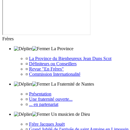
Frères
La Province
¤
La Province du Bienheureux Jean Duns Scot
¤
Définiteurs ou Conseillers
¤
Revue "En Frères"
¤
Commission Internationalité
La Fraternité de Nantes
¤
Présentation
¤
Une fraternité ouverte...
¤
... en partenariat
Un musicien de Dieu
¤
Frère Jacques Jouët
¤
Grand Jubilé de l'arrivée de saint Antoine en Limousin