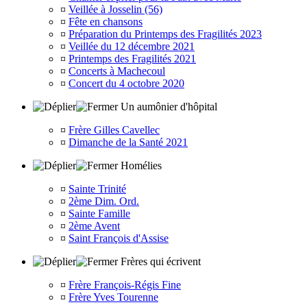
¤
Veillée à Josselin (56)
¤
Fête en chansons
¤
Préparation du Printemps des Fragilités 2023
¤
Veillée du 12 décembre 2021
¤
Printemps des Fragilités 2021
¤
Concerts à Machecoul
¤
Concert du 4 octobre 2020
Un aumônier d'hôpital
¤
Frère Gilles Cavellec
¤
Dimanche de la Santé 2021
Homélies
¤
Sainte Trinité
¤
2ème Dim. Ord.
¤
Sainte Famille
¤
2ème Avent
¤
Saint François d'Assise
Frères qui écrivent
¤
Frère François-Régis Fine
¤
Frère Yves Tourenne