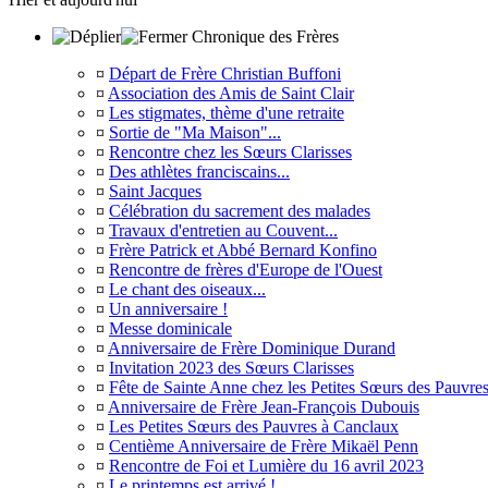
Chronique des Frères
¤
Départ de Frère Christian Buffoni
¤
Association des Amis de Saint Clair
¤
Les stigmates, thème d'une retraite
¤
Sortie de "Ma Maison"...
¤
Rencontre chez les Sœurs Clarisses
¤
Des athlètes franciscains...
¤
Saint Jacques
¤
Célébration du sacrement des malades
¤
Travaux d'entretien au Couvent...
¤
Frère Patrick et Abbé Bernard Konfino
¤
Rencontre de frères d'Europe de l'Ouest
¤
Le chant des oiseaux...
¤
Un anniversaire !
¤
Messe dominicale
¤
Anniversaire de Frère Dominique Durand
¤
Invitation 2023 des Sœurs Clarisses
¤
Fête de Sainte Anne chez les Petites Sœurs des Pauvre
¤
Anniversaire de Frère Jean-François Dubouis
¤
Les Petites Sœurs des Pauvres à Canclaux
¤
Centième Anniversaire de Frère Mikaël Penn
¤
Rencontre de Foi et Lumière du 16 avril 2023
¤
Le printemps est arrivé !