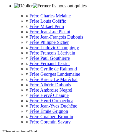
Ils nous ont quittés
¤
Frère Charles Melaine
¤
Frère Louis Coëffic
¤
Frère Mikaël Penn
¤
Frère Jean-Luc Picaut
¤
Frère Jean-François Dubouis
¤
Frère Philippe Sicher
¤
Frère Ludovic Champigny
¤
Frère François Lécrivain
¤
Frère Paul Gouthierre
¤
Frère Fernand Tessier
¤
Frère Cyrille de Raimond
¤
Frère Georges Landemaine
¤
Frère Brieuc Le Maréchal
¤
Frère Albéric Dubouis
¤
Frère Ambroise Negrel
¤
Frère Hervé Chaigne
¤
Frère Henri Ormaechea
¤
Frère Jean-Yves Duchêne
¤
Frère Émile Grignon
¤
Frère Gualbert Broudin
¤
Frère Corentin Savary
Hier et aujourd'hui